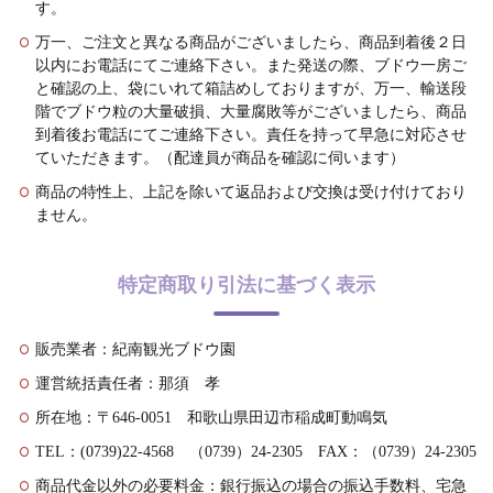
す。
万一、ご注文と異なる商品がございましたら、商品到着後２日
以内にお電話にてご連絡下さい。また発送の際、ブドウ一房ご
と確認の上、袋にいれて箱詰めしておりますが、万一、輸送段
階でブドウ粒の大量破損、大量腐敗等がございましたら、商品
到着後お電話にてご連絡下さい。責任を持って早急に対応させ
ていただきます。（配達員が商品を確認に伺います）
商品の特性上、上記を除いて返品および交換は受け付けており
ません。
特定商取り引法に基づく表示
販売業者：紀南観光ブドウ園
運営統括責任者：那須 孝
所在地：〒646-0051 和歌山県田辺市稲成町動鳴気
TEL：(0739)22-4568 （0739）24-2305 FAX：（0739）24-2305
商品代金以外の必要料金：銀行振込の場合の振込手数料、宅急