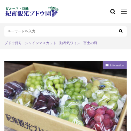
ブドウ狩り
シャインマスカット
動鳴気ワイン
富士の輝
information